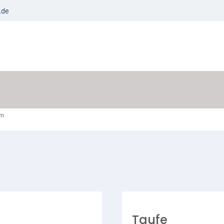
.de
um
Taufe