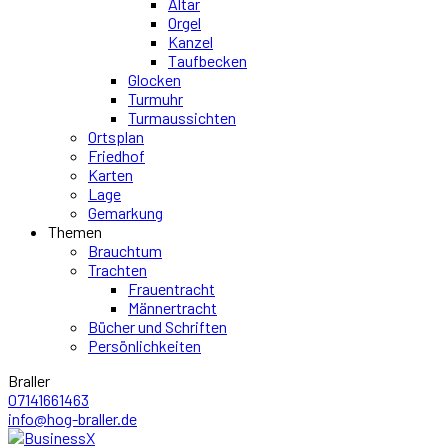
Altar
Orgel
Kanzel
Taufbecken
Glocken
Turmuhr
Turmaussichten
Ortsplan
Friedhof
Karten
Lage
Gemarkung
Themen
Brauchtum
Trachten
Frauentracht
Männertracht
Bücher und Schriften
Persönlichkeiten
Braller
07141661463
info@hog-braller.de