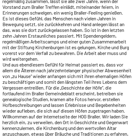
regelmäßig zusammen, lässt sie alle zwei Jahre, wenn der
Vorstand zum Braller Treffen einlädt, miteinander feiern, in
Erinnerungen schwelgen, ein wenig Braller-Feeling genießen.
Es ist dieses Gefühl, das Menschen nach vielen Jahren in
Bewegung setzt, sie zurückkehren und Hand anlegen lässt an
das, was sie dort zurückgelassen haben. So ist in den letzten
zehn Jahren Erstaunliches passiert. Mit Spendengeldern,
regelmäßigen Arbeitscamps und einer guten Zusammenarbeit
mit der Stiftung Kirchenburgen ist es gelungen, Kirche und Burg
vorerst vor dem Verfall zu bewahren. Die Arbeit aber muss und
wird weitergehen.
Und aus ebendiesem Gefühl für Heimat passiert es, dass vor
allem die Älteren nach jahrzehntelanger physischer Abwesenheit
von „zu Hause“ wieder anfangen sich mit ihren ehemaligen Höfen
zu beschäftigen und somit den längsten Teil ihres Lebens dem
Vergessen entreißen. Für die „Geschichte der Höfe“, die
fortlaufend im Braller Gemeindeblatt erscheint, betreiben sie
genealogische Studien, kramen alte Fotos hervor, erstellen
Hofbeschreibungen und lassen Erlebnisse und Begebenheiten
wieder aufleben, die sich auf diesen Höfen zugetragen haben.
Willkommen auf der Internetseite der HOG Braller. Wir laden Sie
herzlich ein, zu verweilen, den Ort in Geschichte und Gegenwart
kennenzulernen, die Kirchenburg und den wertvollen Altar
anzuschauen, etwas über Bräuche und Traditionen zu erfahren,