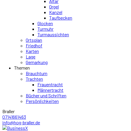
Altar
Orgel
Kanzel
Taufbecken
Glocken
Turmuhr
Turmaussichten
Ortsplan
Friedhof
Karten
Lage
Gemarkung
Themen
Brauchtum
Trachten
Frauentracht
Männertracht
Bücher und Schriften
Persönlichkeiten
Braller
07141661463
info@hog-braller.de